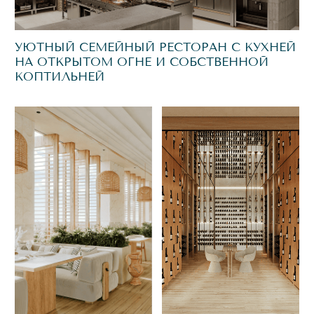
СИСТЕМОЙ ОЧИСТКИ
ВОДЫ
Чистая вода полезна для кожи и продлевает срок
службы сантехники и специализированного
оборудования (стиральных машин, посудомоечных
машин, бойлеров).
ОБЩАЙТЕСЬ
С УПРАВЛЯЮЩЕЙ
КОМПАНИЕЙ
И ЗАКАЗЫВАЙТЕ УСЛУГИ
ЧЕРЕЗ ПРИЛОЖЕНИЕ