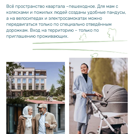
МНОЖЕСТВО АЛЛЕЙ
И ДОРОЖЕК.
ЕСТЬ ЗОНЫ ДЛЯ
КОМПАНИЙ И МЕСТА ДЛЯ
УЕДИНЕНИЯ
Выстраивайте разные маршруты для прогулок.
Прячьтесь от солнца в перголах. Передвигайте кресла,
столики и другую уличную мебель так, как вам
нравится. Отдыхайте на качелях и гамаках. И да,
устраивайте пикники на газонах.