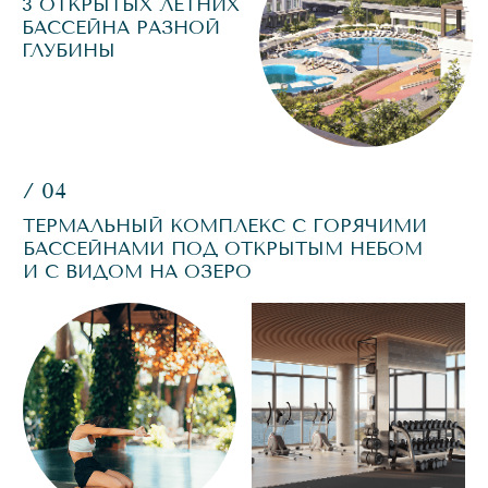
ВИДОВАЯ
БАР И ВИННАЯ
ЛАУНЖ-ЗОНА
ЛАВКА
С КАЛЬЯНАМИ
ВО ВРЕМЯ ЛЕТНИХ
КАНИКУЛ
в Kidzone можно записаться в ремесленный кружок
(живопись, гончарное искусство и пр.), углубить знания
английского или пройти подготовительные курсы по
основным школьным предметам.