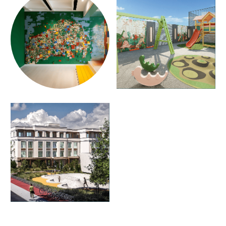
ДЗЮДО
Дзюдо – одно из лучших единоборств для детей. Оно
развивает физическую силу и ловкость, формирует
характер, стабилизирует эмоциональное состояние и
активизирует когнитивные функции. Занятия проходят в
разных возрастных группах начиная с 5 лет.
УЛИЧНЫЙ КИНОТЕАТР
ПОД ОТКРЫТЫМ НЕБОМ
И АСТРОНОМИЧЕСКАЯ
ПЛОЩАДКА