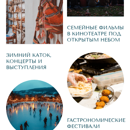
ЗОН
ЧЕГО ЗДЕСЬ ТОЛЬКО НЕТ!
И кафе с кошками, и скейт-площадка, и зона
Lego, и комната для игр в PlayStation, и
иммерсивный симулятор, и большая песочница
с тренажёрами и песочной фабрикой, и
полноценный медиацентр, в котором под
руководством кураторов можно научиться
создавать профессиональный мультимедийный
контент.