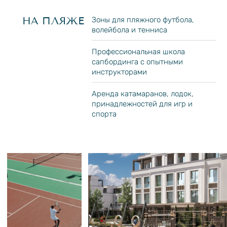
Всё, что нужно для пляжного отдыха: навесы, шезлонги,
кабинки для переодевания, туалеты.
Пирс вдаётся в озеро на 200 м.
На верхнем уровне хорошо загорать и любоваться
Иссык-Кулем.
А если свесить ноги с нижнего уровня, можно ступнями
коснуться прохладной воды.
КРУГЛОГОДИЧНО
РАБОТАЮТ РЕСТОРАН
СО ШВЕДСКИМ СТОЛОМ
И КАФЕ В КОВОРКИНГ-
ЗОНЕ