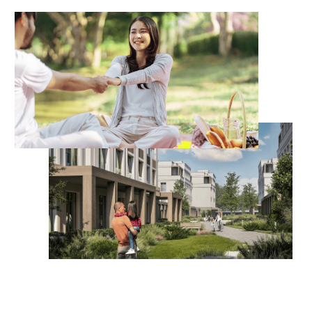
Зоны для настольного тенниса и
игры в петанк
Места для любителей шахмат,
шашек и альчиков
Полки с настольными играми
НА ПЛЯЖЕ
Зоны для пляжного футбола,
волейбола и тенниса
Профессиональная школа
сапбординга с опытными
инструкторами
Аренда катамаранов, лодок,
принадлежностей для игр и
спорта