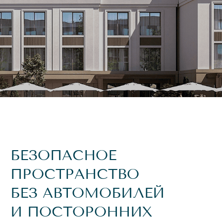
БЕЗОПАСНОЕ
ПРОСТРАНСТВО
БЕЗ АВТОМОБИЛЕЙ
И ПОСТОРОННИХ
Всё пространство квартала –пешеходное. Для мам с
колясками и пожилых людей созданы удобные пандусы,
а на велосипедах и электросамокатах можно
передвигаться только по специально отведённым
дорожкам. Вход на территорию – только по
приглашению проживающих.