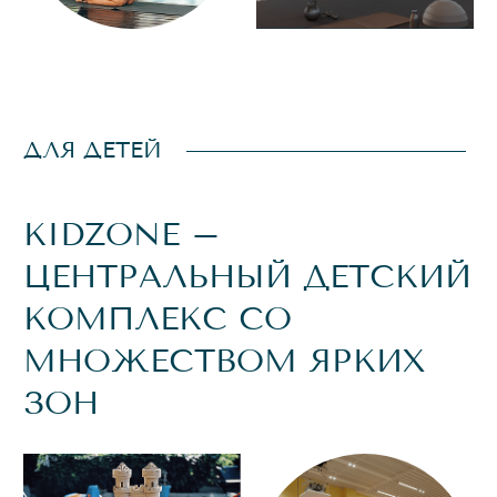
В KIDZONE
вы можете оставить вашего малыша под присмотром
профессионального бебиситтера и посвятить время
себе.
ЭКШН-ПАРК ДЛЯ ДЕТЕЙ
ОТ 9 ДО 12 ЛЕТ
Настоящий рай для маленьких непосед: канатный парк,
башня для прыжков, «ниндзя-трек» с препятствиями,
длинные тоннельные горки и многое другое.