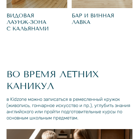
Оплачивайте коммунальные платежи
Заказывайте уборку, стирку, глажку,
трансфер, пропуска для гостей
Получайте доступ к камерам
видеонаблюдения
Получайте уведомления от управляющей
компании