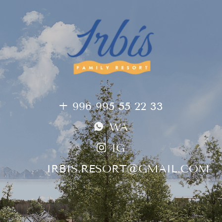
+ 996 995 55 22 33
WA
IG
IRBIS.RESORT@GMAIL.COM
КУРОРТНЫЙ
КВАРТАЛ